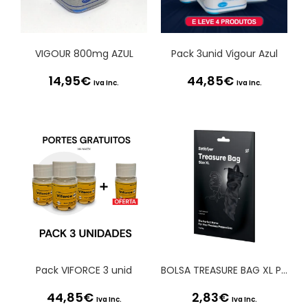
VIGOUR 800mg AZUL
Pack 3unid Vigour Azul
14,95
€
44,85
€
Iva Inc.
Iva Inc.
Pack VIFORCE 3 unid
BOLSA TREASURE BAG XL PRETA SATISFYER
44,85
€
2,83
€
Iva Inc.
Iva Inc.