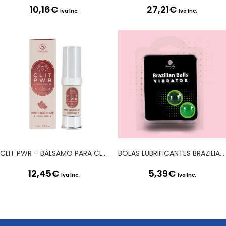
10,16
€
27,21
€
Iva Inc.
Iva Inc.
CLIT PWR – BÁLSAMO PARA CLÍTORIS COM MENTA E CHOCOLATE 15ML SECRET PLAY
BOLAS LUBRIFICANTES BRAZILIAN BALLS SHOCK EFEITO VIBRADOR 2 x 4GR
12,45
€
5,39
€
Iva Inc.
Iva Inc.