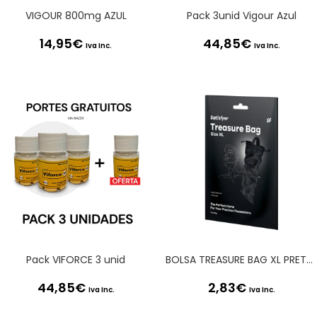
VIGOUR 800mg AZUL
Pack 3unid Vigour Azul
14,95
€
44,85
€
Iva Inc.
Iva Inc.
Pack VIFORCE 3 unid
BOLSA TREASURE BAG XL PRETA SATISFYER
44,85
€
2,83
€
Iva Inc.
Iva Inc.